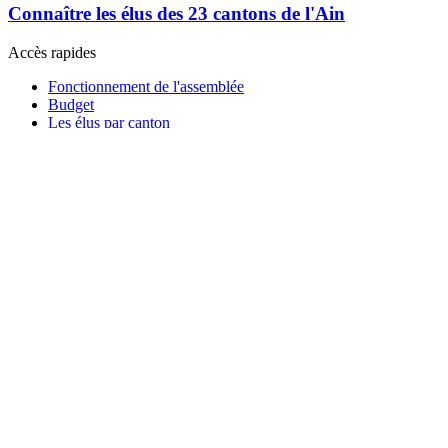
Connaître les élus des 23 cantons de l'Ain
Accès rapides
Fonctionnement de l'assemblée
Budget
Les élus par canton
Bureau exécutif
Commissions
Décisions de l'assemblée
Sessions en direct
Suivre les débats de l'assemblée départementa
[En Replay] Accéder aux débats de l'assemblée départemen
Les priorités du mandat 2021 - 2028
Découvrez les chantiers prioritaires :
Démographie médicale, vidéoprotection, bénévolat articulé au RSA, pr
Les priorités...