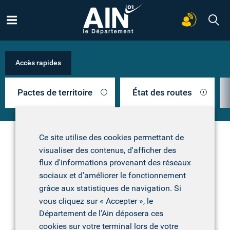
Accès rapides
Pactes de territoire
État des routes
Recherchez
Ce site utilise des cookies permettant de
Démarches et infos
visualiser des contenus, d'afficher des
pratiques
Les dernières actualités
flux d'informations provenant des réseaux
sociaux et d'améliorer le fonctionnement
Trouvez la démarche et les aides dont vous avez
grâce aux statistiques de navigation. Si
besoin
vous cliquez sur « Accepter », le
Parents et futurs parents :
un psychologue vous
Département de l'Ain déposera ces
accompagne
cookies sur votre terminal lors de votre