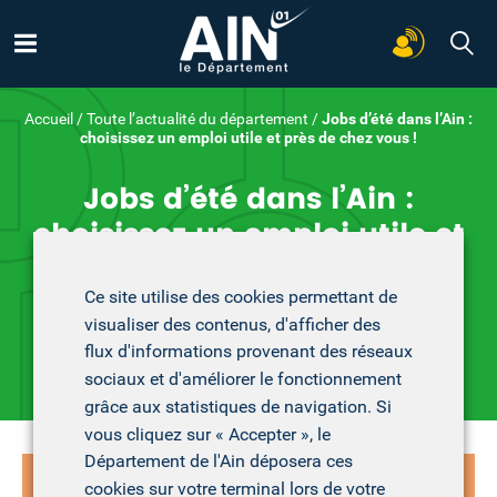
Accueil
/
Toute l’actualité du département
/
Jobs d’été dans l’Ain :
choisissez un emploi utile et près de chez vous !
Jobs d’été dans l’Ain :
choisissez un emploi utile et
près de chez vous !
Recherchez
Ce site utilise des cookies permettant de
visualiser des contenus, d'afficher des
Publié le 19 avril 2026 dans
Seniors
Les dernières actualités
flux d'informations provenant des réseaux
Emploi et insertion
sociaux et d'améliorer le fonctionnement
grâce aux statistiques de navigation. Si
vous cliquez sur « Accepter », le
Parents et futurs parents :
un psychologue vous
Département de l'Ain déposera ces
accompagne
cookies sur votre terminal lors de votre